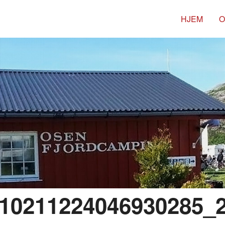
HJEM
O
10211224046930285_